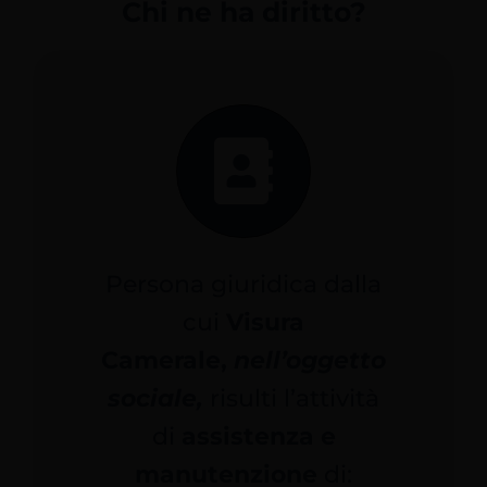
Chi ne ha diritto?
Servizi Online
Contatti
Azienda
Filovia
Persona giuridica dalla
Notizie
cui
Visura
Camerale,
nell’oggetto
INTRANET
sociale,
risulti l’attività
di
assistenza e
manutenzione
di: