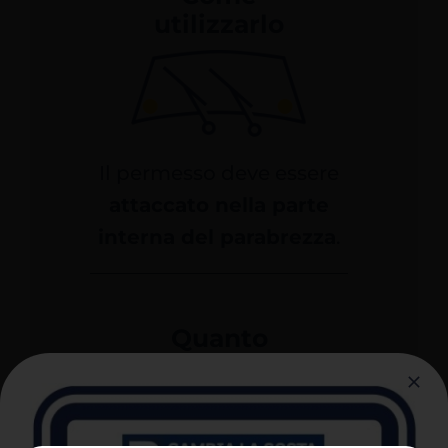
utilizzarlo
Il permesso deve essere
attaccato nella parte
interna del parabrezza
.
Quanto
costa
Primo rilascio
Deterioramento /