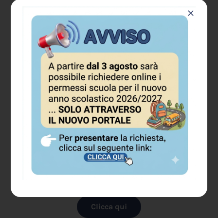
Smarrimento
€ 10,00
Rinnovo
Cambio residenza / Cambio
targa
€ 6,00
Alcuni permessi prevedono il
pagamento obbligatorio di
un
canone della sosta
.
CAMBIA LA SOSTA IN BORGO
TRENTO
Clicca qui
SPORTELLO PERMESSI E