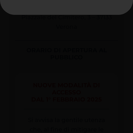
ABBONAMENTI
Piazzale del Cimitero, 3 – 37133
Verona
ORARIO DI APERTURA AL
PUBBLICO
NUOVE MODALITÀ DI
ACCESSO
DAL 1° FEBBRAIO 2025
Si avvisa la gentile utenza
che, al fine di mitigare le