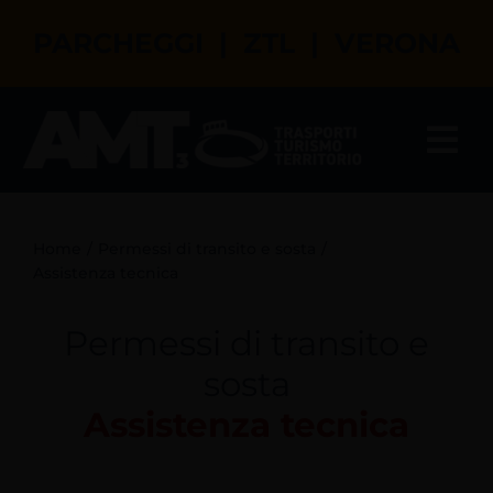
Salta
PARCHEGGI | ZTL | VERONA
al
contenuto
Tog
Nav
Il tuo assistente virtuale
Home
Permessi di transito e sosta
Parcheggi a Verona
Assistenza tecnica
Permessi di transito e
ZTL a Verona
sosta
Permessi di transito e sosta
Assistenza tecnica
Turismo a Verona