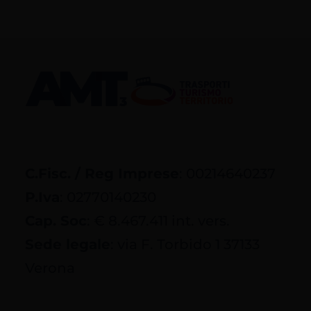
C.Fisc. / Reg Imprese
: 00214640237
P.Iva
: 02770140230
Cap. Soc
: € 8.467.411 int. vers.
Sede legale
: via F. Torbido 1 37133
Verona