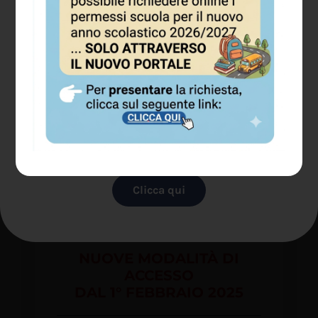
SPORTELLO PERMESSI E
ABBONAMENTI
Piazzale del Cimitero, 3 – 37133
Verona
CAMBIA LA SOSTA IN BORGO
TRENTO
ORARIO DI APERTURA AL
Clicca qui
PUBBLICO
NUOVE MODALITÀ DI
ACCESSO
DAL 1° FEBBRAIO 2025