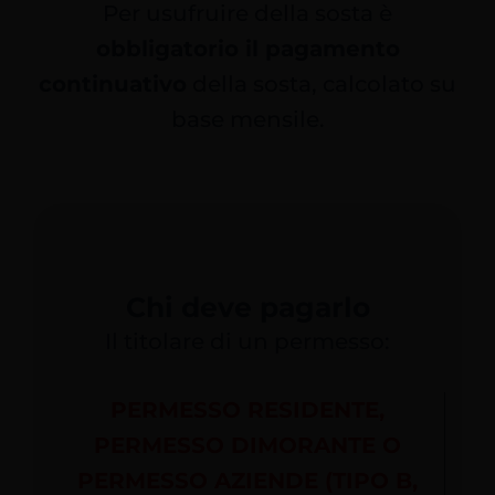
Per usufruire della sosta è
Servizi Online
obbligatorio il
pagamento
continuativo
della sosta, calcolato su
Contatti
base mensile.
Azienda
Filovia
Chi deve pagarlo
Notizie
Il titolare di un permesso:
INTRANET
PERMESSO RESIDENTE,
PERMESSO DIMORANTE O
PERMESSO AZIENDE (TIPO B,