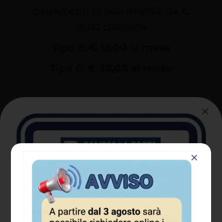
pagamenti in rate mensili da €
18,00 ciascuna
Tipo E: € 18,00 al mese
Tipo G: € 30,00 al mese
Tipo STAMPA: € 45,00 al
mese
(valido in tutti i comparti,
eccetto la ZTL)