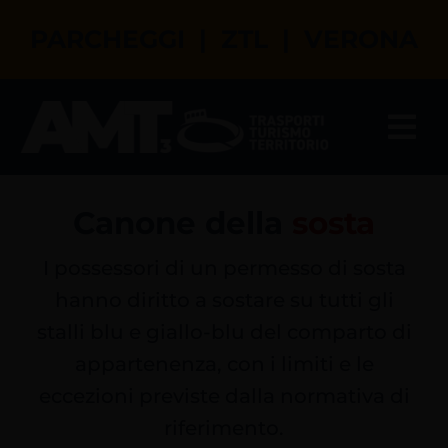
Salta
PARCHEGGI | ZTL | VERONA
al
contenuto
Tog
Nav
Il tuo assistente virtuale
Canone della
sosta
Parcheggi a Verona
I possessori di un permesso di sosta
hanno diritto a sostare su tutti gli
ZTL a Verona
stalli blu e giallo-blu del comparto di
appartenenza, con i limiti e le
Permessi di transito e sosta
eccezioni previste dalla normativa di
riferimento.
Turismo a Verona