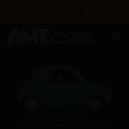
Salta
PARCHEGGI | ZTL | VERONA
al
contenuto
Tog
Nav
Il tuo assistente virtuale
Parcheggi a Verona
ZTL a Verona
Permessi di transito e sosta
Risiedi a Verona o provincia?
Turismo a Verona
Richiedi
4 accessi gratuiti alla ZTL
!