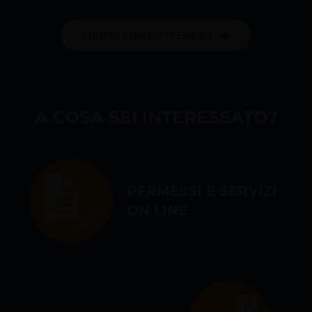
Servizi Online
SCOPRI COME OTTENERLI
Contatti
A COSA SEI INTERESSATO?
Azienda
Filovia
PERMESSI E SERVIZI
Notizie
ON LINE
INTRANET
English