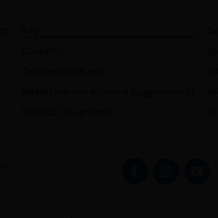
Faq
Ce
37
Contatti
So
Collabora con noi
Wh
Soddisfazione clienti e suggerimenti
Wh
Società trasparente
Di
acy
m