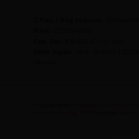
C.Fisc. / Reg Imprese
: 002146402
P.Iva
: 02770140230
Cap. Soc
: € 8.467.411 int. vers.
Sede legale
: via F. Torbido 1 37133
Verona
© Copyright 2026 |
Privacy Policy
|
Cookie Policy
|
Priv
Parcometri e Parcheggi AMT3
| Powered by
Cawipa.co