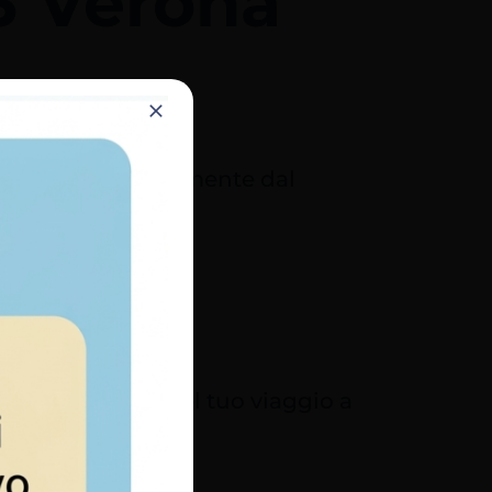
3 Verona
zi online
puoi fare direttamente dal
le.
ERVIZI ONLINE
uristici
izza i dettagli del tuo viaggio a
na.
US TURISTICI