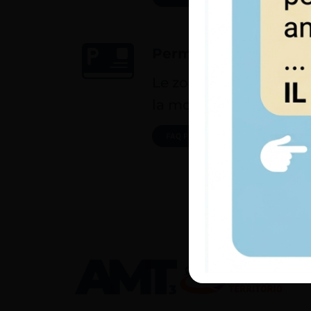
Permessi di tansito e
Le zone interessate, gli
la modulistica, le modal
FAQ PERMESSI DI TANSITO E SOSTA
CAMBI