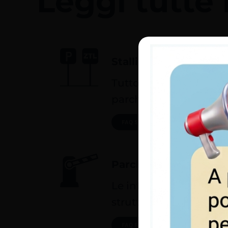
Leggi tutte
Stalli blu e ZTL
Tutto quello che devi 
parcheggi a pagament
FAQ STALLI BLU E ZTL
Parcheggi in struttur
Le info sui nostri parc
struttura.
FAQ PARCHEGGI IN STRUTTURA