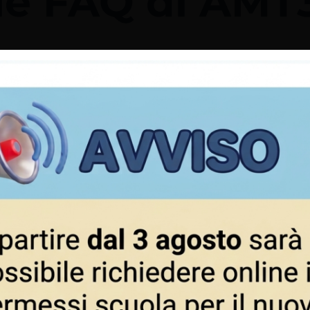
 le FAQ di AMT
Servi
sapere su
Cosa 
o e ZTL.
porta
FAQ S
a
Bus t
heggi in
Organ
Vero
FAQ B