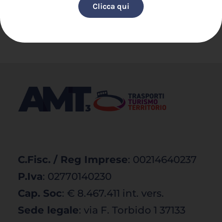
Clicca qui
C.Fisc. / Reg Imprese
: 00214640237
P.Iva
: 02770140230
Cap. Soc
: € 8.467.411 int. vers.
Sede legale
: via F. Torbido 1 37133