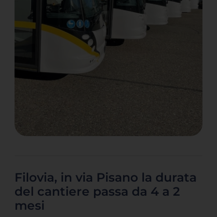
Servizi Online
Contatti
Azienda
Filovia
Notizie
INTRANET
Filovia, in via Pisano la durata
del cantiere passa da 4 a 2
English
mesi