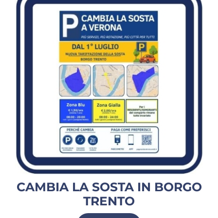
idonee al transito della futura Filovia.
Questo, ha perciò permesso
immediate asfaltature nelle porzioni
prima fresate, con tanto di
segnaletica orizzontale già tracciata.
Nelle prossime ore, mezzi meccanici e
dipendenti dell’impresa libereranno
completamente l’area,
riconsegnando ai cittadini una
viabilità regolare fino a metà aprile
quando, per quel che concerne gli
ultimi interventi sui restanti due
CAMBIA LA SOSTA IN BORGO
segmenti, si attendono le verifiche del
TRENTO
caso di Acqueveronesi.