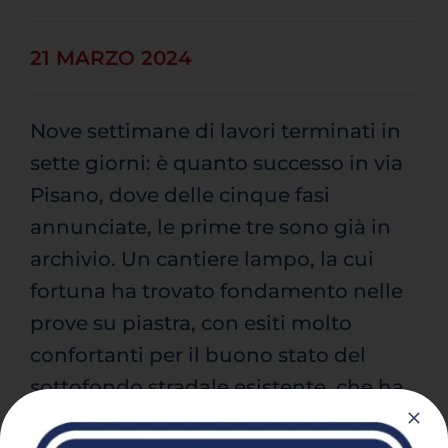
Deutsch
21 MARZO 2024
Nove settimane di lavori terminati in
sette giorni: è quanto successo in via
Pisano, dove delle cinque fasi
annunciate, le prime tre sono già in
archivio. Un cantiere lampo, la cui
fortuna ha trovato fondamento nelle
prove su piastra, con esiti molto
confortanti per il buono stato del
sottofondo stradale esistente, che ha
dimostrato avere caratteristiche