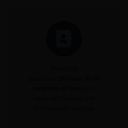
Servizi Online
Contatti
Azienda
Filovia
Persona
giuridica
titolare di un
Notizie
negozio di fiori
con
sede all’interno del
INTRANET
Comune di Verona.