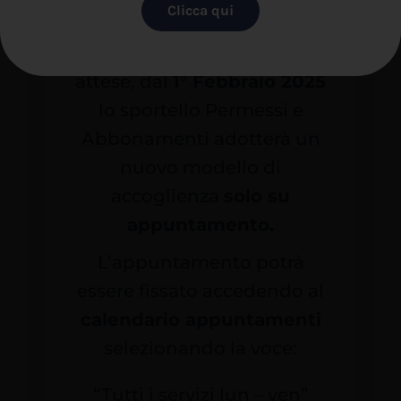
Clicca qui
Si avvisa la gentile utenza
che, al fine di mitigare le
attese, dal
1° Febbraio 2025
lo sportello Permessi e
Abbonamenti adotterà un
nuovo modello di
accoglienza
solo su
appuntamento.
L’appuntamento potrà
essere fissato accedendo al
calendario appuntamenti
selezionando la voce:
“Tutti i servizi lun – ven”