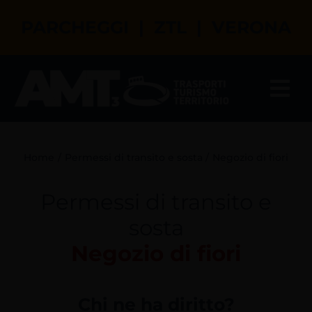
Salta
PARCHEGGI | ZTL | VERONA
al
contenuto
Tog
Nav
Il tuo assistente virtuale
Home
Permessi di transito e sosta
Negozio di fiori
Parcheggi a Verona
Permessi di transito e
ZTL a Verona
sosta
Negozio di fiori
Permessi di transito e sosta
Turismo a Verona
Chi ne ha diritto?