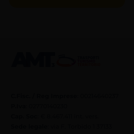
C.Fisc. / Reg Imprese
: 00214640237
P.Iva
: 02770140230
Cap. Soc
: € 8.467.411 int. vers.
Sede legale
: via F. Torbido 1 37133