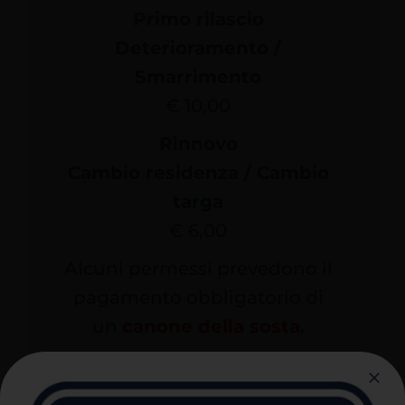
Primo rilascio
Deterioramento /
Smarrimento
€ 10,00
Rinnovo
Cambio residenza / Cambio
targa
€ 6,00
Alcuni permessi prevedono il
pagamento obbligatorio di
un
canone della sosta
.