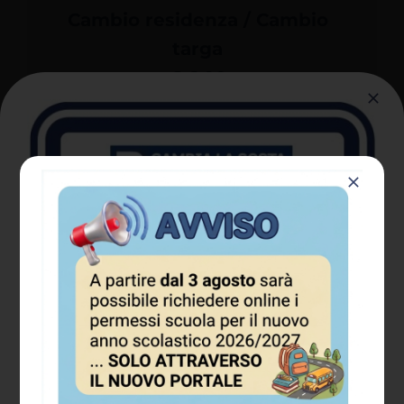
Cambio residenza / Cambio
targa
€ 6,00
Alcuni permessi prevedono il
pagamento obbligatorio di
un
canone della sosta
.
SPORTELLO PERMESSI E
ABBONAMENTI
Piazzale del Cimitero, 3 – 37133
Verona