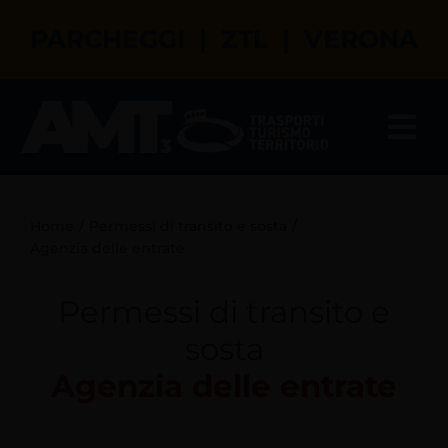
Salta
PARCHEGGI | ZTL | VERONA
al
contenuto
Tog
Nav
Il tuo assistente virtuale
Home
Permessi di transito e sosta
Parcheggi a Verona
Agenzia delle entrate
Permessi di transito e
ZTL a Verona
sosta
Permessi di transito e sosta
Agenzia delle entrate
Turismo a Verona