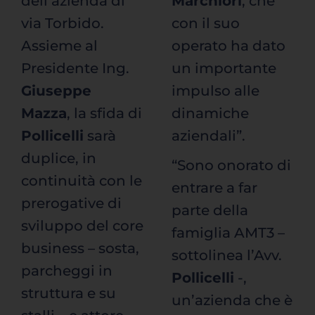
dell’azienda di
Marchiori
, che
via Torbido.
con il suo
Assieme al
operato ha dato
Presidente Ing.
un importante
Giuseppe
impulso alle
Mazza
, la sfida di
dinamiche
Pollicelli
sarà
aziendali”.
duplice, in
“Sono onorato di
continuità con le
entrare a far
prerogative di
parte della
sviluppo del core
famiglia AMT3 –
business – sosta,
sottolinea l’Avv.
parcheggi in
Pollicelli
-,
struttura e su
un’azienda che è