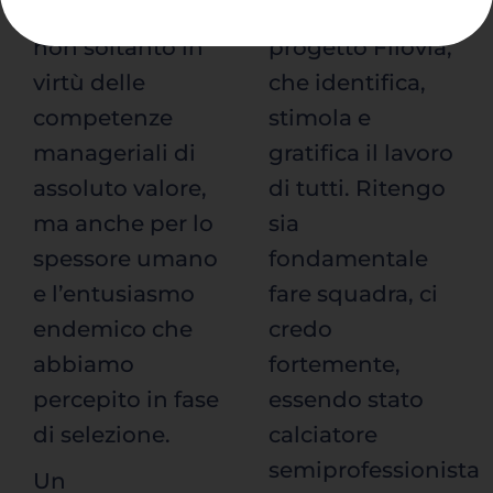
prossime sfide,
proprio come il
non soltanto in
progetto Filovia,
virtù delle
che identifica,
competenze
stimola e
manageriali di
gratifica il lavoro
assoluto valore,
di tutti. Ritengo
ma anche per lo
sia
spessore umano
fondamentale
e l’entusiasmo
fare squadra, ci
endemico che
credo
abbiamo
fortemente,
percepito in fase
essendo stato
di selezione.
calciatore
semiprofessionista
Un