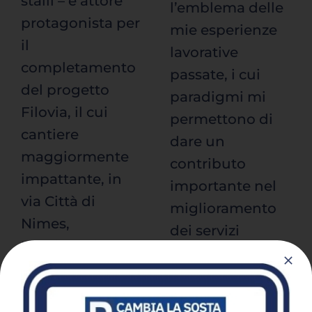
stalli – e attore
l’emblema delle
protagonista per
mie esperienze
il
lavorative
completamento
passate, i cui
del progetto
paradigmi mi
Filovia, il cui
permettono di
cantiere
dare un
maggiormente
contributo
impattante, in
importante nel
via Città di
miglioramento
Nimes,
dei servizi
terminerà il
essenziali per il
prossimo 31
benessere di
marzo 2024.
cittadini in un