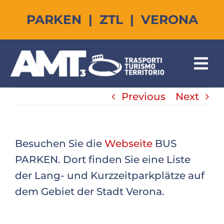
Skip
PARKEN | ZTL | VERONA
to
content
Tog
Nav
Ihr Virtueller Assistent
Previous
Next
Parken in Verona
Besuchen Sie die
Webseite
BUS
ZTL in Verona
PARKEN. Dort finden Sie eine Liste
der Lang- und Kurzzeitparkplätze auf
Tourismus in Verona
dem Gebiet der Stadt Verona.
Online-Dienste